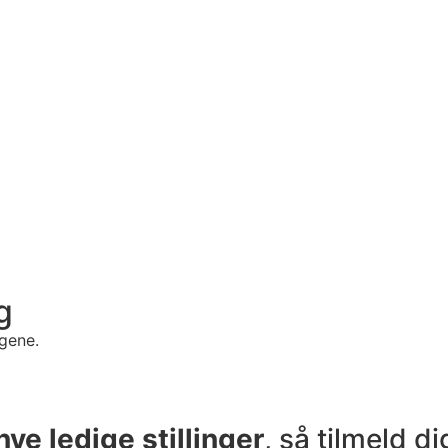
g
ngene.
nye ledige stillinger
, så tilmeld d