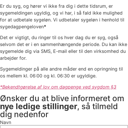
Er du syg, og hører vi ikke fra dig i dette tidsrum, er
sygemeldingen ugyldig, og vi har, i så fald ikke mulighed
for at udbetale sygeløn. Vi udbetaler sygeløn i henhold til
sygedagpengeloven
*
Det er vigtigt, du ringer til os hver dag du er syg, også
selvom det er i en sammenhængende periode. Du kan ikke
sygemelde dig via SMS, E-mail eller til den virksomhed du
arbejder for.
Sygemeldinger på alle andre måder end en opringning til
os mellem kl. 06:00 og kl. 06:30 er ugyldige.
*Bekendtgørelse af lov om dagpenge ved sygdom §3
Ønsker du at blive informeret om
nye ledige stillinger
, så tilmeld
dig nedenfor
Navn