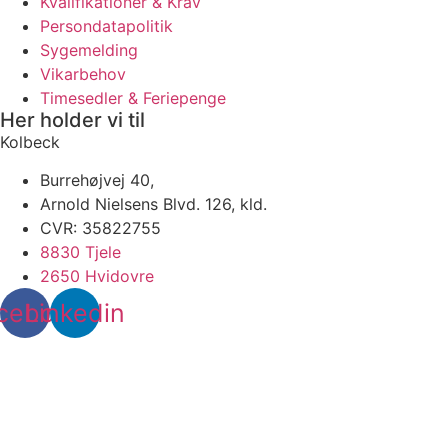
Kvalifikationer & Krav
Persondatapolitik
Sygemelding
Vikarbehov
Timesedler & Feriepenge
Her holder vi til
Kolbeck
Burrehøjvej 40,
Arnold Nielsens Blvd. 126, kld.
CVR: 35822755
8830 Tjele
2650 Hvidovre
cebook
Linkedin