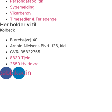
Persondatapolitik
Sygemelding
Vikarbehov
Timesedler & Feriepenge
Her holder vi til
Kolbeck
Burrehøjvej 40,
Arnold Nielsens Blvd. 126, kld.
CVR: 35822755
8830 Tjele
2650 Hvidovre
cebook
Linkedin