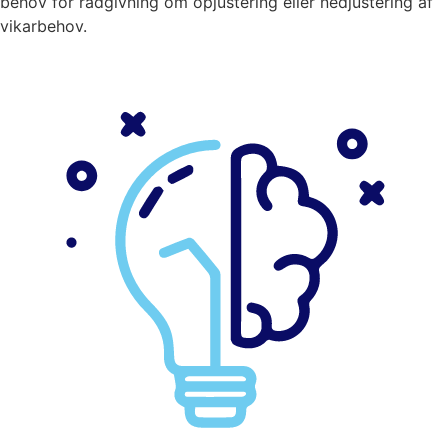
behov for rådgivning om opjustering eller nedjustering af
vikarbehov.